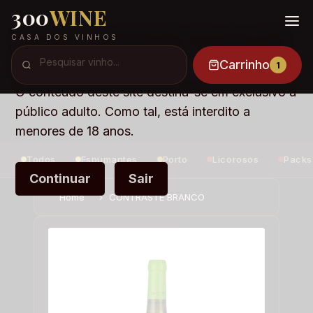
300
WINE
Você tem mais de 18 anos de
CASA DOS VINHOS
idade ?
Carrinho
1
O conteúdo deste site destina-se em exclusivo a
público adulto. Como tal, está interdito a
menores de 18 anos.
Todos
Espumantes
Porto
Licorosos
Packs
Continuar
Sair
Home
›
CONTRASTE BRANCO