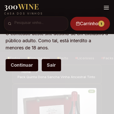
300
WINE
Você tem mais de 18 anos de
CASA DOS VINHOS
idade ?
Carrinho
1
O conteúdo deste site destina-se em exclusivo a
público adulto. Como tal, está interdito a
menores de 18 anos.
Todos
Espumantes
Porto
Licorosos
Packs
Continuar
Sair
Home
›
Pack Quinta Dona Sancha Vinha Ancestral Tinto